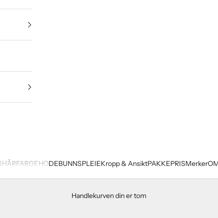
G
HÅRFARGE
HODEBUNNSPLEIE
Kropp & Ansikt
PAKKEPRIS
Merker
OM
Handlekurven din er tom