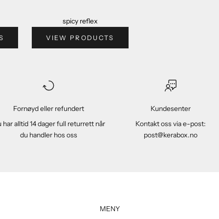
spicy reflex
S
VIEW PRODUCTS
Fornøyd eller refundert
Kundesenter
 har alltid 14 dager full returrett når
Kontakt oss via e-post:
du handler hos oss
post@kerabox.no
MENY