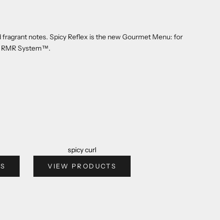
and fragrant notes. Spicy Reflex is the new Gourmet Menu: for
amed RMR System™.
spicy curl
TS
VIEW PRODUCTS