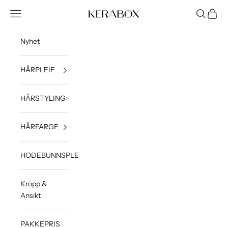
Hopp til innhold
Åpne navigeringsmeny
Åpne søk
Åpne h
KERABOX
Nyhet
HÅRPLEIE
HÅRSTYLING
HÅRFARGE
HODEBUNNSPLEIE
Kropp &
Ansikt
PAKKEPRIS