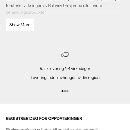
forsterke virkningen av Balancy 05 sjampo eller andre
behandlingsprodukter
Show More
Rask levering 1-4 virkedager
Leveringstiden avhenger av din region
Gå til element 1
Gå til element 2
Gå til element 3
Gå til element 4
REGISTRER DEG FOR OPPDATERINGER
Få ekspertråd og nyheter, bli en del av vårt nettverk