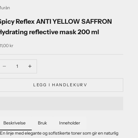
uràn
Spicy Reflex ANTI YELLOW SAFFRON
Hydrating reflective mask 200 ml
algspris
11,00 kr
eduser antall
Reduser antall
LEGG I HANDLEKURV
Beskrivelse
Bruk
Inneholder
n linje med elegante og sofistikerte toner som gir en naturlig