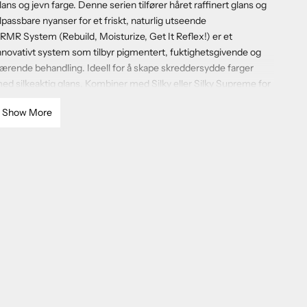
lans og jevn farge. Denne serien tilfører håret raffinert glans og
ilpassbare nyanser for et friskt, naturlig utseende
MR System (Rebuild, Moisturize, Get It Reflex!) er et
nnovativt system som tilbyr pigmentert, fuktighetsgivende og
ærende behandling. Ideell for å skape skreddersydde farger
ed silkeaktig glans. Kombiner med Silky eller Silky Supreme for
ptimal resultat og dybde
Show More
nti Gul Safran er en pleiende hårkur med fargepigmenter som
ornyer hårets farge. Den gir en ny glød, samt forbedrer mykhet,
lans og volum