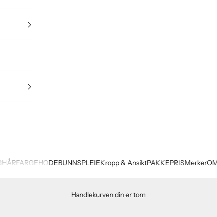
G
HÅRFARGE
HODEBUNNSPLEIE
Kropp & Ansikt
PAKKEPRIS
Merker
OM
Handlekurven din er tom