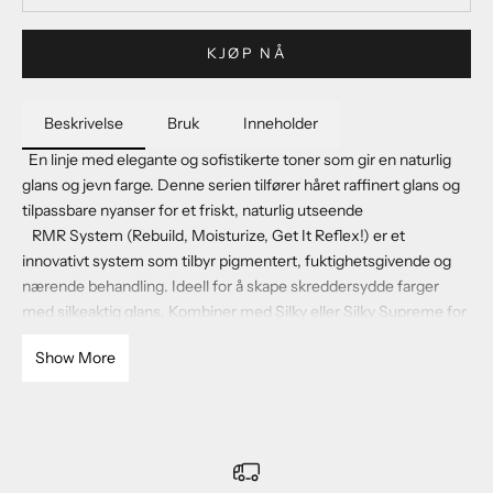
KJØP NÅ
Beskrivelse
Bruk
Inneholder
En linje med elegante og sofistikerte toner som gir en naturlig
glans og jevn farge. Denne serien tilfører håret raffinert glans og
tilpassbare nyanser for et friskt, naturlig utseende
RMR System (Rebuild, Moisturize, Get It Reflex!) er et
innovativt system som tilbyr pigmentert, fuktighetsgivende og
nærende behandling. Ideell for å skape skreddersydde farger
med silkeaktig glans. Kombiner med Silky eller Silky Supreme for
optimal resultat og dybde
Show More
Kakaosjokolade er en pleiende hårkur med fargepigmenter som
fornyer hårets farge. Den gir en ny glød, samt forbedrer mykhet,
glans og volum