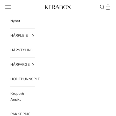
Hopp til innhold
Åpne navigeringsmeny
Åpne søk
Åpne h
KERABOX
Nyhet
HÅRPLEIE
HÅRSTYLING
HÅRFARGE
HODEBUNNSPLEIE
Kropp &
Ansikt
PAKKEPRIS