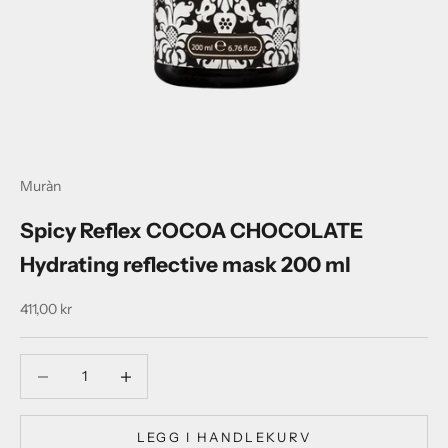
Muràn
Spicy Reflex COCOA CHOCOLATE
Hydrating reflective mask 200 ml
Salgspris
411,00 kr
Reduser antall
Reduser antall
LEGG I HANDLEKURV