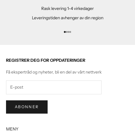
Rask levering 1-4 virkedager
Leveringstiden avhenger av din region
Gå til element 1
Gå til element 2
Gå til element 3
Gå til element 4
REGISTRER DEG FOR OPPDATERINGER
Få ekspertråd og nyheter, bli en del av vårt nettverk
ABONNER
MENY