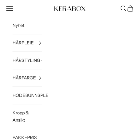
Hopp til innhold
Åpne navigeringsmeny
Åpne søk
Åpne h
KERABOX
Nyhet
HÅRPLEIE
HÅRSTYLING
HÅRFARGE
HODEBUNNSPLEIE
Kropp &
Ansikt
PAKKEPRIS