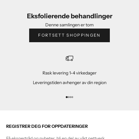
Eksfolierende behandlinger
Denne samlingen er tom
FORTSETT SHOPPINGEN
Rask levering 1-4 virkedager
Leveringstiden avhenger av din region
Gå til element 1
Gå til element 2
Gå til element 3
Gå til element 4
REGISTRER DEG FOR OPPDATERINGER
Få ekspertråd og nyheter, bli en del av vårt nettverk