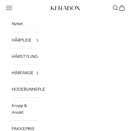
Hopp til innhold
Åpne navigeringsmeny
Åpne søk
Åpne h
KERABOX
Nyhet
HÅRPLEIE
HÅRSTYLING
HÅRFARGE
HODEBUNNSPLEIE
Kropp &
Ansikt
PAKKEPRIS