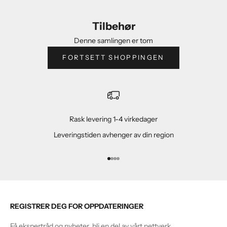
Tilbehør
Denne samlingen er tom
FORTSETT SHOPPINGEN
Rask levering 1-4 virkedager
Leveringstiden avhenger av din region
Gå til element 1
Gå til element 2
Gå til element 3
Gå til element 4
REGISTRER DEG FOR OPPDATERINGER
Få ekspertråd og nyheter, bli en del av vårt nettverk