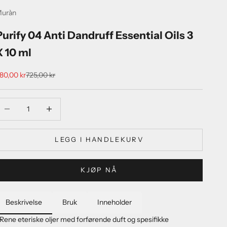
uràn
Purify 04 Anti Dandruff Essential Oils 3
X 10 ml
algspris
Normalpris
80,00 kr
725,00 kr
eduser antall
Reduser antall
LEGG I HANDLEKURV
KJØP NÅ
Beskrivelse
Bruk
Inneholder
Rene eteriske oljer med forførende duft og spesifikke