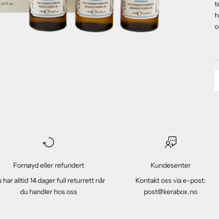
t
h
o
M
I
a
o
n
S
I
r
m
t
M
D
Fornøyd eller refundert
Kundesenter
k
 har alltid 14 dager full returrett når
Kontakt oss via e-post:
l
du handler hos oss
post@kerabox.no
b
u