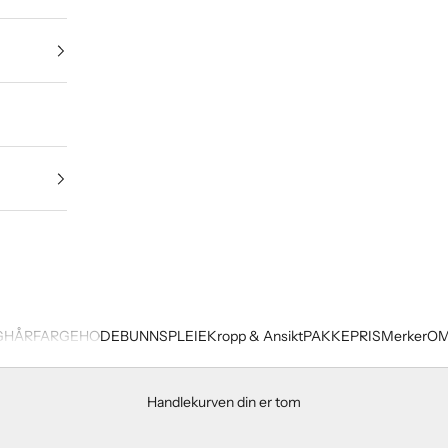
G
HÅRFARGE
HODEBUNNSPLEIE
Kropp & Ansikt
PAKKEPRIS
Merker
OM
Handlekurven din er tom