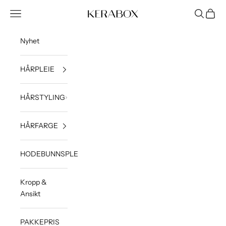
Hopp til innhold
Åpne navigeringsmeny
Åpne søk
Åpne h
KERABOX
Nyhet
HÅRPLEIE
HÅRSTYLING
HÅRFARGE
HODEBUNNSPLEIE
Kropp &
Ansikt
PAKKEPRIS