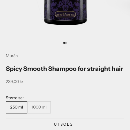
Gå til element 1
Gå til element 2
Muràn
Spicy Smooth Shampoo for straight hair
Salgspris
239,00 kr
Størrelse:
250 ml
1000 ml
UTSOLGT