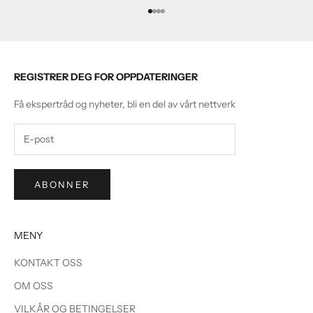
Gå til element 1
Gå til element 2
Gå til element 3
Gå til element 4
REGISTRER DEG FOR OPPDATERINGER
Få ekspertråd og nyheter, bli en del av vårt nettverk
ABONNER
MENY
KONTAKT OSS
OM OSS
VILKÅR OG BETINGELSER